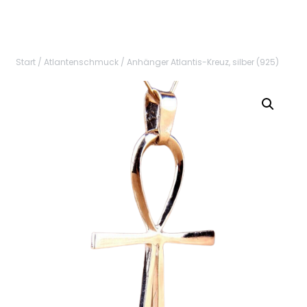
Start
/
Atlantenschmuck
/ Anhänger Atlantis-Kreuz, silber (925)